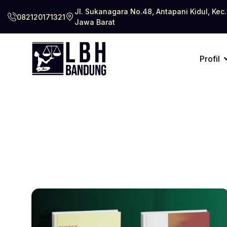
Jl. Sukanagara No.48, Antapani Kidul, Kec
082120171321
Jawa Barat
Profil