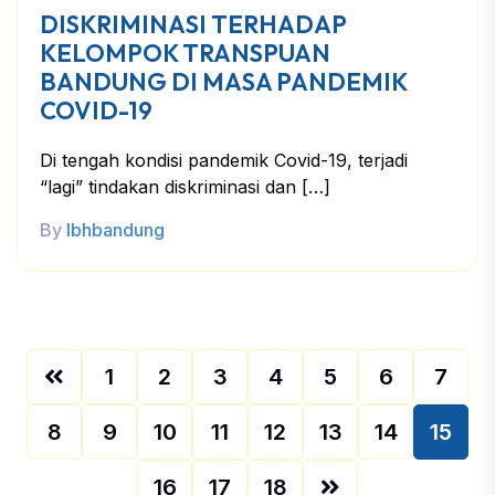
DISKRIMINASI TERHADAP
KELOMPOK TRANSPUAN
BANDUNG DI MASA PANDEMIK
COVID-19
Di tengah kondisi pandemik Covid-19, terjadi
“lagi” tindakan diskriminasi dan […]
By
lbhbandung
1
2
3
4
5
6
7
8
9
10
11
12
13
14
15
16
17
18